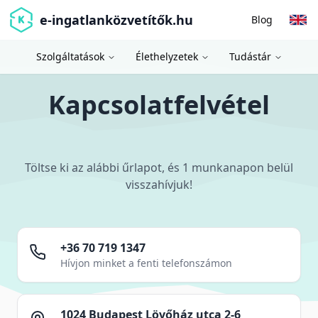
e-ingatlanközvetítők.hu
Blog
Szolgáltatások
Élethelyzetek
Tudástár
Kapcsolatfelvétel
Töltse ki az alábbi űrlapot, és 1 munkanapon belül
visszahívjuk!
+36 70 719 1347
Hívjon minket a fenti telefonszámon
1024 Budapest Lövőház utca 2-6