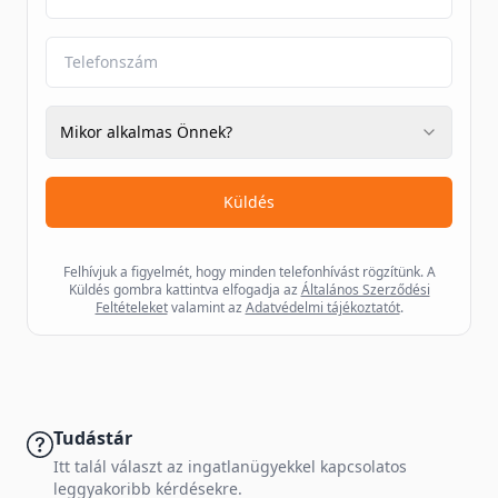
Mikor alkalmas Önnek?
Küldés
Felhívjuk a figyelmét, hogy minden telefonhívást rögzítünk. A
Küldés gombra kattintva elfogadja az
Általános Szerződési
Feltételeket
valamint az
Adatvédelmi tájékoztatót
.
Tudástár
Itt talál választ az ingatlanügyekkel kapcsolatos
leggyakoribb kérdésekre.