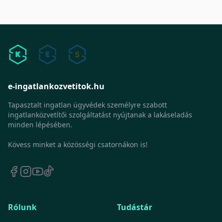
e-ingatlankozvetitok.hu
Tapasztalt ingatlan ügyvédek személyre szabott
ingatlanközvetítői szolgáltatást nyújtanak a lakáseladás
minden lépésében.
Kövess minket a közösségi csatornákon is!
Rólunk
Tudástár