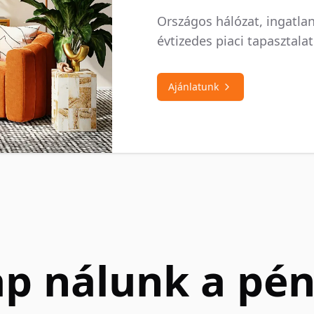
Országos hálózat, ingatla
évtizedes piaci tapasztalat
Ajánlatunk
ap nálunk a pén