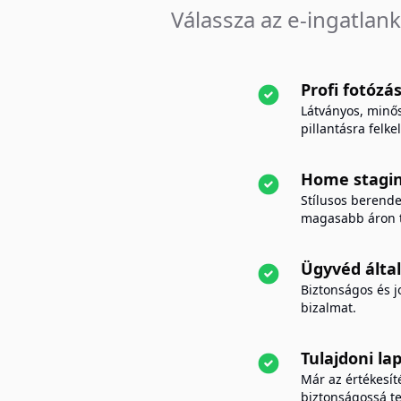
Válassza az e-ingatlan
Profi fotózá
Látványos, minős
pillantásra felke
Home stagi
Stílusos berende
magasabb áron t
Ügyvéd által
Biztonságos és j
bizalmat.
Tulajdoni lap
Már az értékesíté
biztonságossá te