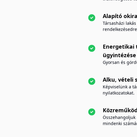
Alapító okir
Társasházi laká
rendelkezésedre 
Energetikai 
ügyintézése
Gyorsan és görd
Alku, vételi
Képviselünk a tá
nyilatkozatokat.
Közreműködé
Összehangoljuk 
mindenki számár