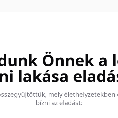
dunk Önnek a 
ni lakása elad
 összegyűjtöttük, mely élethelyzetekben 
bízni az eladást: