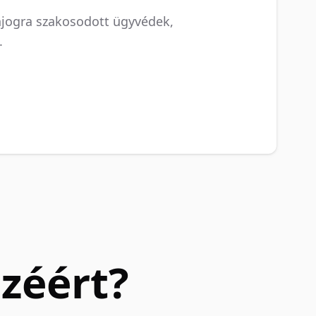
njogra szakosodott ügyvédek,
.
zéért?