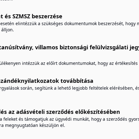
at és SZMSZ beszerzése
s esetén elintézzük a szükséges dokumentumok beszerzését, hogy 
álljon.
tanúsítvány, villamos biztonsági felülvizsgálati j
ülékenyen intézzük az előírt dokumentumokat, hogy az értékesíté
 szándéknyilatkozatok továbbítása
rgyalások során, segítünk a lehető legjobb feltételek elérésében, és
s az adásvételi szerződés előkészítésében
a feleket és támogatjuk az ügyvédi munkát, hogy a szerződés gyor
a megnyugtatóan készüljön el.