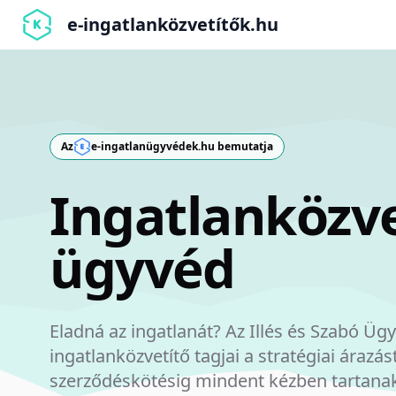
e-ingatlanközvetítők.hu
Az
e-ingatlanügyvédek.hu bemutatja
Ügyv
Eladná az ingatlanát? Az Illés és Szabó Üg
ingatlanközvetítő tagjai a stratégiai árazás
szerződéskötésig mindent kézben tartana