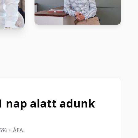
1 nap alatt adunk
t
,5% + ÁFA.