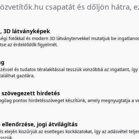
közvetítők.hu csapatát és dőljön hátra, e
s, 3D látványképek
égi fotókkal és modern 3D látványtervekkel mutatjuk be ingatlano
ltse az érdeklődők figyelmét.
ng
zéssel és tudatos téralakítással tesszük vonzóbbá az ingatlant, íg
alálhat gazdára.
 szövegezett hirdetés
ogilag pontos hirdetésszöveget készítünk, amely megnyugtatja a ve
 ellenőrzése, jogi átvilágítás
s elején kiszűrjük az esetleges kockázatokat, így az adásvétel telje
sszük.