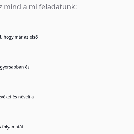
z mind a mi feladatunk:
d, hogy már az első
y gyorsabban és
vőket és növeli a
s folyamatát