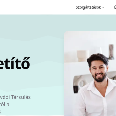
Szolgáltatások
É
yvédi Társulás
tól a
k.