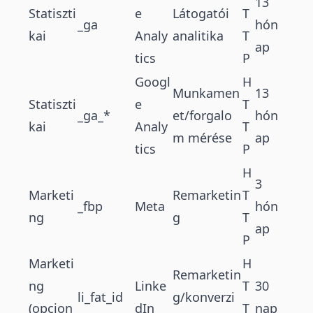
13
Statiszti
e
Látogatói
T
_ga
hón
kai
Analy
analitika
T
ap
tics
P
Googl
H
Munkamen
13
Statiszti
e
T
_ga_*
et/forgalo
hón
kai
Analy
T
m mérése
ap
tics
P
H
3
Marketi
Remarketin
T
_fbp
Meta
hón
ng
g
T
ap
P
Marketi
H
Remarketin
ng
Linke
T
30
li_fat_id
g/konverzi
(opcion
dIn
T
nap