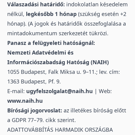
Válaszadási határidő:
indokolatlan késedelem
nélkül,
legkésőbb 1 hónap
(szükség esetén +2
hónap). (A jogok és határidők összefoglalása a
mintadokumentum szerkezetét tükrözi.
Panasz a felügyeleti hatóságnál:
Nemzeti Adatvédelmi és
Információszabadság Hatóság (NAIH)
1055 Budapest, Falk Miksa u. 9–11.; lev. cím:
1363 Budapest, Pf. 9.
E-mail:
ugyfelszolgalat@naih.hu
| Web:
www.naih.hu
Bírósági jogorvoslat:
az illetékes bíróság előtt
a GDPR 77–79. cikk szerint.
ADATTOVÁBBÍTÁS HARMADIK ORSZÁGBA