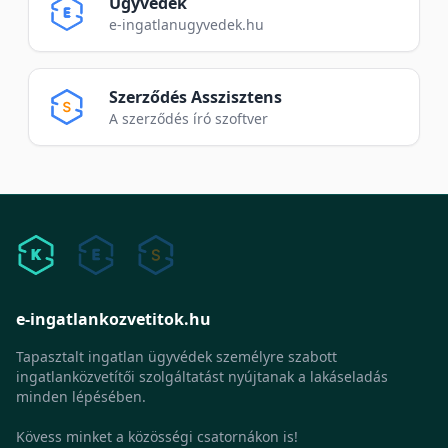
Ügyvédek
e-ingatlanugyvedek.hu
Szerződés Asszisztens
A szerződés író szoftver
e-ingatlankozvetitok.hu
Tapasztalt ingatlan ügyvédek személyre szabott
ingatlanközvetítői szolgáltatást nyújtanak a lakáseladás
minden lépésében.
Kövess minket a közösségi csatornákon is!