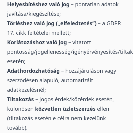
Helyesbítéshez való jog
– pontatlan adatok
javítása/kiegészítése;
Törléshez való jog („elfeledtetés”)
– a GDPR
17. cikk feltételei mellett;
Korlátozáshoz való jog
– vitatott
pontosság/jogellenesség/igényérvényesítés/tilta
esetén;
Adathordozhatóság
– hozzájáruláson vagy
szerződésen alapuló, automatizált
adatkezelésnél;
Tiltakozás
– jogos érdek/közérdek esetén,
különösen
közvetlen üzletszerzés
ellen
(tiltakozás esetén e célra nem kezelünk
tovább).