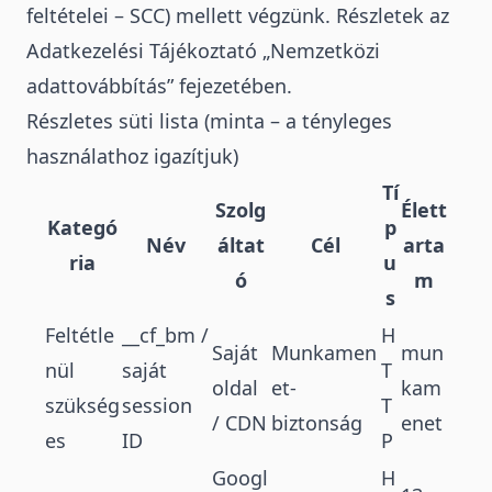
feltételei – SCC) mellett végzünk. Részletek az
Adatkezelési Tájékoztató „Nemzetközi
adattovábbítás” fejezetében.
Részletes süti lista (minta – a tényleges
használathoz igazítjuk)
Tí
Szolg
Élett
Kategó
p
Név
áltat
Cél
arta
ria
u
ó
m
s
Feltétle
__cf_bm /
H
Saját
Munkamen
mun
nül
saját
T
oldal
et-
kam
szükség
session
T
/ CDN
biztonság
enet
es
ID
P
Googl
H