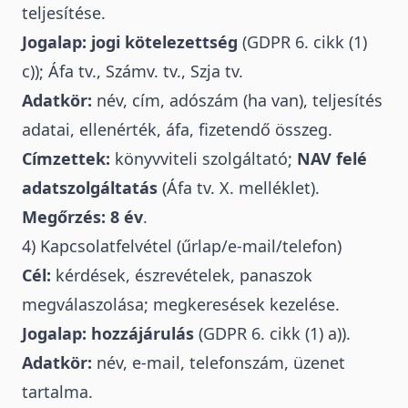
teljesítése.
Jogalap:
jogi kötelezettség
(GDPR 6. cikk (1)
c)); Áfa tv., Számv. tv., Szja tv.
Adatkör:
név, cím, adószám (ha van), teljesítés
adatai, ellenérték, áfa, fizetendő összeg.
Címzettek:
könyvviteli szolgáltató;
NAV felé
adatszolgáltatás
(Áfa tv. X. melléklet).
Megőrzés:
8 év
.
4) Kapcsolatfelvétel (űrlap/e-mail/telefon)
Cél:
kérdések, észrevételek, panaszok
megválaszolása; megkeresések kezelése.
Jogalap:
hozzájárulás
(GDPR 6. cikk (1) a)).
Adatkör:
név, e-mail, telefonszám, üzenet
tartalma.