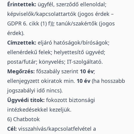
Érintettek:
ügyfél, szerződő ellenoldal;
képviselők/kapcsolattartók (jogos érdek –
GDPR 6. cikk (1) f)); tanúk/szakértők (jogos
érdek).
Címzettek:
eljáró hatóságok/bíróságok;
ellenérdekű felek; helyettesítő ügyvéd;
posta/futár; könyvelés; IT-szolgáltató.
Megőrzés:
főszabály szerint
10 év
;
ellenjegyzett okiratok min.
10 év
(ha hosszabb
jogszabályi idő nincs).
Ügyvédi titok:
fokozott biztonsági
intézkedésekkel kezeljük.
6) Chatbotok
Cél:
visszahívás/kapcsolatfelvétel a