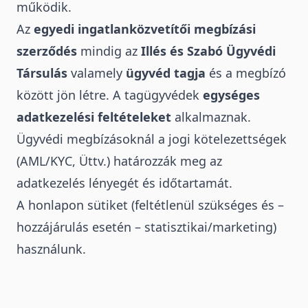
működik.
Az
egyedi ingatlanközvetítői megbízási
szerződés
mindig az
Illés és Szabó Ügyvédi
Társulás
valamely
ügyvéd tagja
és a megbízó
között jön létre. A tagügyvédek
egységes
adatkezelési feltételeket
alkalmaznak.
Ügyvédi megbízásoknál a jogi kötelezettségek
(AML/KYC, Üttv.) határozzák meg az
adatkezelés lényegét és időtartamát.
A honlapon sütiket (feltétlenül szükséges és –
hozzájárulás esetén – statisztikai/marketing)
használunk.