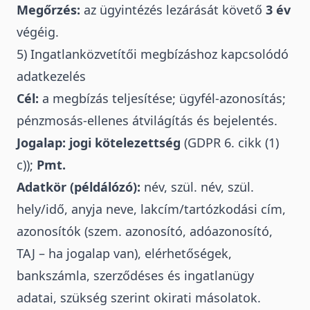
Megőrzés:
az ügyintézés lezárását követő
3 év
végéig.
5) Ingatlanközvetítői megbízáshoz kapcsolódó
adatkezelés
Cél:
a megbízás teljesítése; ügyfél-azonosítás;
pénzmosás-ellenes átvilágítás és bejelentés.
Jogalap:
jogi kötelezettség
(GDPR 6. cikk (1)
c));
Pmt.
Adatkör (példálózó):
név, szül. név, szül.
hely/idő, anyja neve, lakcím/tartózkodási cím,
azonosítók (szem. azonosító, adóazonosító,
TAJ – ha jogalap van), elérhetőségek,
bankszámla, szerződéses és ingatlanügy
adatai, szükség szerint okirati másolatok.