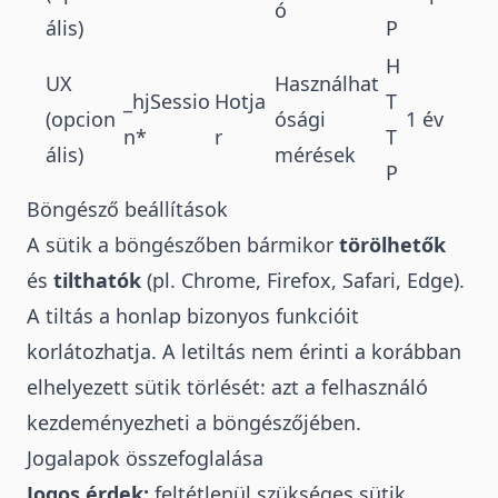
ó
ális)
P
H
UX
Használhat
_hjSessio
Hotja
T
(opcion
ósági
1 év
n*
r
T
ális)
mérések
P
Böngésző beállítások
A sütik a böngészőben bármikor
törölhetők
és
tilthatók
(pl. Chrome, Firefox, Safari, Edge).
A tiltás a honlap bizonyos funkcióit
korlátozhatja. A letiltás nem érinti a korábban
elhelyezett sütik törlését: azt a felhasználó
kezdeményezheti a böngészőjében.
Jogalapok összefoglalása
Jogos érdek:
feltétlenül szükséges sütik