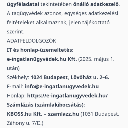
ügyféladatai
tekintetében
önálló adatkezelő
.
A tagügyvédek azonos, egységes adatkezelési
feltételeket alkalmaznak, jelen tájékoztató
szerint.
ADATFELDOLGOZÓK
IT és honlap-üzemeltetés:
e-ingatlanügyvédek.hu Kft.
(2025. május 1.
után)
Székhely:
1024 Budapest, Lövőház u. 2–6.
E-mail:
info@e-ingatlanugyvedek.hu
Honlap:
https://e-ingatlanugyvedek.hu/
Számlázás (számlakibocsátás):
KBOSS.hu Kft. – szamlazz.hu
(1031 Budapest,
Záhony u. 7/D.)