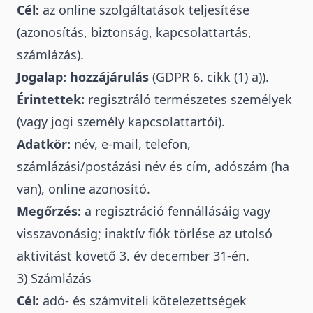
Cél:
az online szolgáltatások teljesítése
(azonosítás, biztonság, kapcsolattartás,
számlázás).
Jogalap:
hozzájárulás
(GDPR 6. cikk (1) a)).
Érintettek:
regisztráló természetes személyek
(vagy jogi személy kapcsolattartói).
Adatkör:
név, e-mail, telefon,
számlázási/postázási név és cím, adószám (ha
van), online azonosító.
Megőrzés:
a regisztráció fennállásáig vagy
visszavonásig; inaktív fiók törlése az utolsó
aktivitást követő 3. év december 31-én.
3) Számlázás
Cél:
adó- és számviteli kötelezettségek