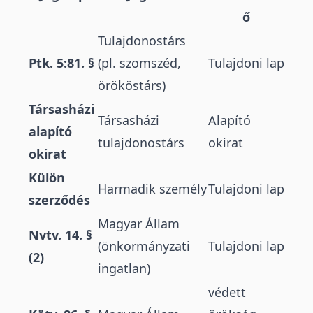
ő
Tulajdonostárs
Ptk. 5:81. §
(pl. szomszéd,
Tulajdoni lap
örököstárs)
Társasházi
Társasházi
Alapító
alapító
tulajdonostárs
okirat
okirat
Külön
Harmadik személy
Tulajdoni lap
szerződés
Magyar Állam
Nvtv. 14. §
(önkormányzati
Tulajdoni lap
(2)
ingatlan)
védett