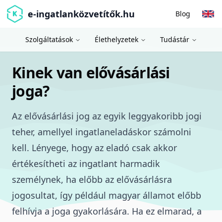
e-ingatlanközvetítők.hu
Blog
Szolgáltatások
Élethelyzetek
Tudástár
Kinek van elővásárlási
joga?
Az elővásárlási jog az egyik leggyakoribb jogi
teher
, amellyel ingatlaneladáskor számolni
kell. Lényege, hogy az eladó csak akkor
értékesítheti az ingatlant harmadik
személynek, ha előbb az
elővásárlásra
jogosultat, így például magyar államot
előbb
felhívja a joga gyakorlására. Ha ez elmarad, a