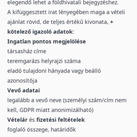
elegendő lehet a földhivatali bejegyzéshez.
A kifüggesztett irat lényegében maga a vételi
ajánlat rövid, de teljes értékű kivonata,
+
kötelező igazoló adatok
:
Ingatlan pontos megjelölése
társasház címe
teremgarázs helyrajzi száma
eladó tulajdoni hányada vagy beálló
azonosítója
Vevő adatai
legalább a vevő neve (személyi szám/cím nem
kell, GDPR miatt anonimizálható)
Vételár
és
fizetési feltételek
foglaló összege, határidők