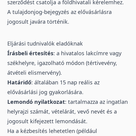
szerződést csatolja a földhivatali kérelemhez.
A tulajdonjog-bejegyzés az elővásárlásra
jogosult javára történik.
Eljárási tudnivalók eladóknak
Írásbeli értesítés
: a hivatalos lakcímre vagy
székhelyre, igazolható módon (tértivevény,
átvételi elismervény).
Határidő
: általában 15 nap reális az
elővásárlási jog gyakorlására.
Lemondó nyilatkozat
: tartalmazza az ingatlan
helyrajzi számát, vételárát, vevő nevét és a
jogosult kifejezett lemondását.
Ha a kézbesítés lehetetlen (például