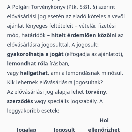
A Polgári Törvénykönyv (Ptk. 5:81. §) szerint
elővásárlási jog esetén az eladó köteles a vevői
ajánlat lényeges feltételeit – vételár, fizetési
mód, határidők –
hitelt érdemlően közölni
az
elővásárlásra jogosulttal. A jogosult:
gyakorolhatja a jogát
(elfogadja az ajánlatot),
lemondhat róla
írásban,
vagy
hallgathat
, ami a lemondásnak minősül.
Kik lehetnek elővásárlásra jogosultak?
Az elővásárlási jog alapja lehet
törvény
,
szerződés
vagy speciális jogszabály. A
leggyakoribb esetek:
Hol
Jogalap
Jogosult
ellenőrizhet