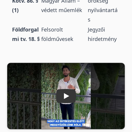
Kötv. 86. §
Magyar Állam –
örökség
(1)
védett műemlék
nyilvántartá
s
Földforgal
Felsorolt
Jegyzői
mi tv. 18. §
földművesek
hirdetmény
Lejátszás