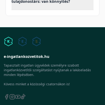
tulajdonostárs: van könnyítés?
e-ingatlankozvetitok.hu
Tapasztalt ingatlan ügyvédek személyre szabott
ingatlanközvetítői szolgáltatást nyújtanak a lakáseladás
minden lépésében.
Kövess minket a közösségi csatornákon is!