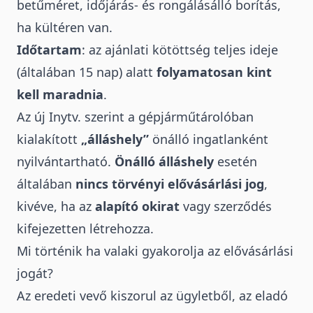
betűméret, időjárás- és rongálásálló borítás,
ha kültéren van.
Időtartam
: az ajánlati kötöttség teljes ideje
(általában 15 nap) alatt
folyamatosan kint
kell maradnia
.
Az új Inytv. szerint a gépjárműtárolóban
kialakított
„álláshely”
önálló ingatlanként
nyilvántartható.
Önálló álláshely
esetén
általában
nincs törvényi elővásárlási jog
,
kivéve, ha az
alapító okirat
vagy szerződés
kifejezetten létrehozza.
Mi történik ha valaki gyakorolja az elővásárlási
jogát?
Az eredeti vevő kiszorul az ügyletből, az eladó