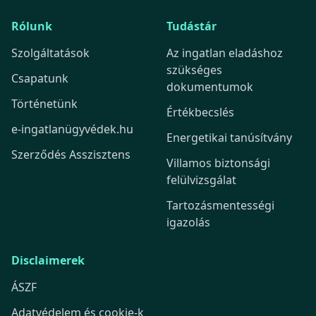
Rólunk
Tudástár
Szolgáltatások
Az ingatlan eladáshoz
szükséges
Csapatunk
dokumentumok
Történetünk
Értékbecslés
e-ingatlanügyvédek.hu
Energetikai tanúsítvány
Szerződés Asszisztens
Villamos biztonsági
felülvizsgálat
Tartozásmentességi
igazolás
Disclaimerek
ÁSZF
Adatvédelem és cookie-k