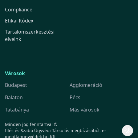
Compliance
Etikai Kódex
Tartalomszerkesztési
elveink
Városok
Budapest
Agglomeráció
Balaton
Pécs
Tatabánya
Más városok
Minden jog fenntartva! ©
Illés és Szabó Ügyvédi Társulás megbízásából: e-
ingatlanügyvédek.hu Kft.