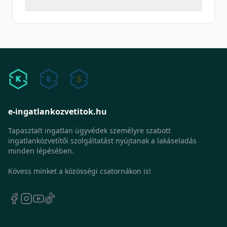
e-ingatlankozvetitok.hu
Tapasztalt ingatlan ügyvédek személyre szabott
ingatlanközvetítői szolgáltatást nyújtanak a lakáseladás
minden lépésében.
Kövess minket a közösségi csatornákon is!