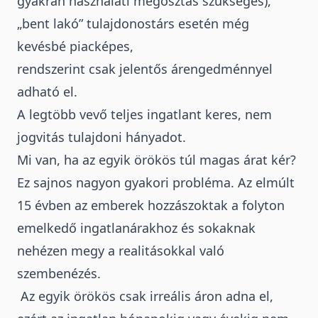
gyakran használati megosztás szükséges),
„bent lakó” tulajdonostárs esetén még
kevésbé piacképes,
rendszerint csak jelentős árengedménnyel
adható el.
A legtöbb vevő teljes ingatlant keres, nem
jogvitás tulajdoni hányadot.
Mi van, ha az egyik örökös túl magas árat kér?
Ez sajnos nagyon gyakori probléma.
Az elmúlt
15 évben az emberek hozzászoktak a folyton
emelkedő ingatlanárakhoz és sokaknak
nehézen megy a realitásokkal való
szembenézés.
Az egyik örökös csak irreális áron adna el,