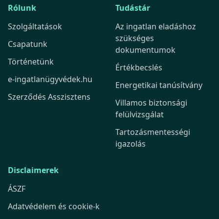
Rólunk
Tudástár
Szolgáltatások
Az ingatlan eladáshoz
szükséges
Csapatunk
dokumentumok
Történetünk
Értékbecslés
e-ingatlanügyvédek.hu
Energetikai tanúsítvány
Szerződés Asszisztens
Villamos biztonsági
felülvizsgálat
Tartozásmentességi
igazolás
Disclaimerek
ÁSZF
Adatvédelem és cookie-k