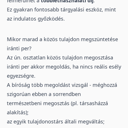
felmerülhet a
többlethasználati díj
.
Ez gyakran fontosabb tárgyalási eszköz, mint
az indulatos győzködés.
Mikor marad a közös tulajdon megszüntetése
iránti per?
Az ún. osztatlan közös tulajdon megosztása
iránti per akkor megoldás, ha nincs reális esély
egyezségre.
A bíróság több megoldást vizsgál - méghozzá
szigorúan ebben a sorrendben
természetbeni megosztás (pl. társasházzá
alakítás);
az egyik tulajdonostárs általi megváltás;