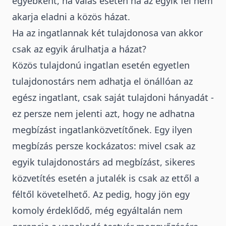
egyébként, ha válás esetén ha az egyik fél nem
akarja eladni a közös házat.
Ha az ingatlannak két tulajdonosa van akkor
csak az egyik árulhatja a házat?
Közös tulajdonú ingatlan esetén egyetlen
tulajdonostárs nem adhatja el önállóan az
egész ingatlant, csak saját tulajdoni hányadát -
ez persze nem jelenti azt, hogy ne adhatna
megbízást ingatlanközvetítőnek. Egy ilyen
megbízás persze kockázatos: mivel csak az
egyik tulajdonostárs ad megbízást, sikeres
közvetítés esetén a jutalék is csak az ettől a
féltől követelhető. Az pedig, hogy jön egy
komoly érdeklődő, még egyáltalán nem