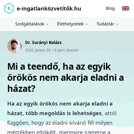
e-ingatlanközvetítők.hu
Blog
Szolgáltatások
Élethelyzetek
Tudástár
Dr. Surányi Balázs
2026. június 29.
•
6
perc olvasás
Mi a teendő, ha az egyik
örökös nem akarja eladni a
házat?
Ha az egyik örökös nem akarja eladni a
házat, több megoldás is lehetséges
, attól
függően, hogy az eladni kívánó fél milyen
mértékben eltökélt, mennyire szeretne a