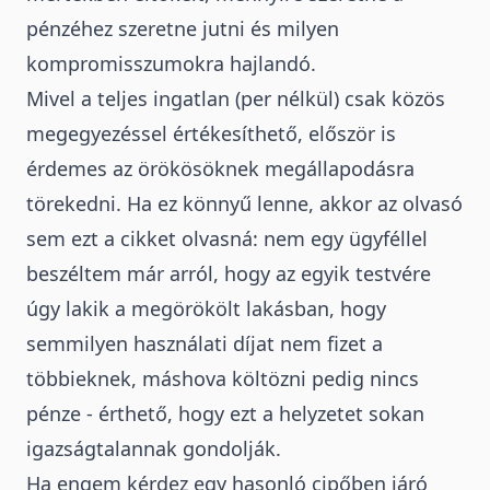
pénzéhez szeretne jutni és milyen
kompromisszumokra hajlandó.
Mivel a teljes ingatlan (per nélkül) csak közös
megegyezéssel értékesíthető, először is
érdemes az örökösöknek megállapodásra
törekedni. Ha ez könnyű lenne, akkor az olvasó
sem ezt a cikket olvasná: nem egy ügyféllel
beszéltem már arról, hogy az egyik testvére
úgy lakik a megörökölt lakásban, hogy
semmilyen használati díjat nem fizet a
többieknek, máshova költözni pedig nincs
pénze - érthető, hogy ezt a helyzetet sokan
igazságtalannak gondolják.
Ha engem kérdez egy hasonló cipőben járó