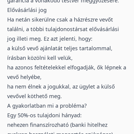
garancia a vonakodó testvér meggyőzésére.
Elővásárlási jog
Ha netán sikerülne csak a házrészre vevőt
találni, a többi tulajdonostársat elővásárlási
jog illeti meg
. Ez azt jelenti, hogy:
a külső vevő ajánlatát teljes tartalommal,
írásban közölni kell velük,
ha azonos feltételekkel elfogadják, ők lépnek a
vevő helyébe,
ha nem élnek a jogukkal, az ügylet a külső
vevővel köthető meg.
A gyakorlatban mi a probléma?
Egy 50%-os tulajdoni hányad:
nehezen finanszírozható (banki hitelhez