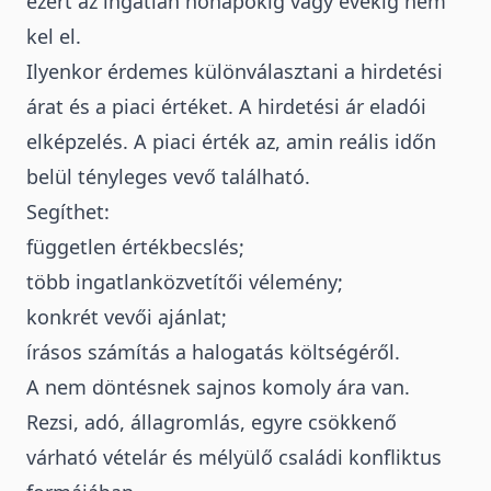
ezért az ingatlan hónapokig vagy évekig nem
kel el.
Ilyenkor érdemes különválasztani a hirdetési
árat és a piaci értéket. A hirdetési ár eladói
elképzelés. A piaci érték az, amin reális időn
belül tényleges vevő található.
Segíthet:
független értékbecslés;
több ingatlanközvetítői vélemény;
konkrét vevői ajánlat;
írásos számítás a halogatás költségéről.
A nem döntésnek sajnos komoly ára van.
Rezsi, adó, állagromlás, egyre csökkenő
várható vételár és mélyülő családi konfliktus