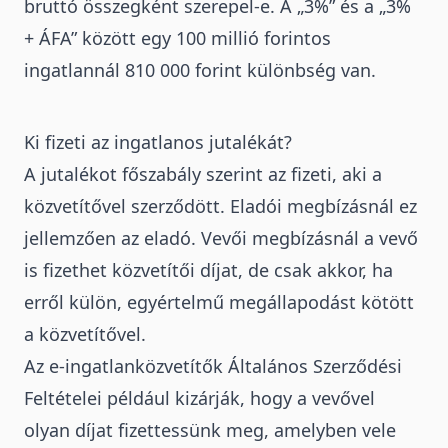
bruttó összegként szerepel-e. A „3%” és a „3%
+ ÁFA” között egy 100 millió forintos
ingatlannál 810 000 forint különbség van.
Ki fizeti az ingatlanos jutalékát?
A jutalékot főszabály szerint az fizeti, aki a
közvetítővel szerződött
. Eladói megbízásnál ez
jellemzően az eladó. Vevői megbízásnál a vevő
is fizethet közvetítői díjat, de csak akkor, ha
erről külön, egyértelmű megállapodást kötött
a közvetítővel.
Az e-ingatlanközvetítők
Általános Szerződési
Feltételei
például kizárják, hogy a vevővel
olyan díjat fizettessünk meg, amelyben vele