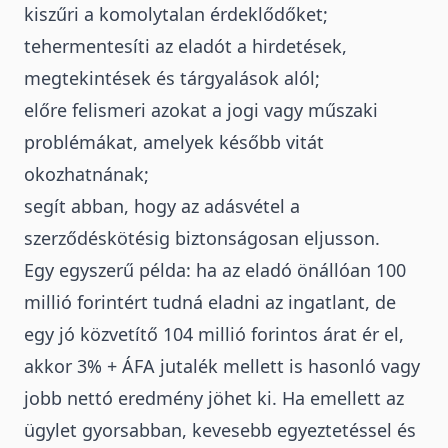
kiszűri a komolytalan érdeklődőket;
tehermentesíti az eladót a hirdetések,
megtekintések és tárgyalások alól;
előre felismeri azokat a jogi vagy műszaki
problémákat, amelyek később vitát
okozhatnának;
segít abban, hogy az adásvétel a
szerződéskötésig biztonságosan eljusson.
Egy egyszerű példa: ha az eladó önállóan 100
millió forintért tudná eladni az ingatlant, de
egy jó közvetítő 104 millió forintos árat ér el,
akkor 3% + ÁFA jutalék mellett is hasonló vagy
jobb nettó eredmény jöhet ki. Ha emellett az
ügylet gyorsabban, kevesebb egyeztetéssel és