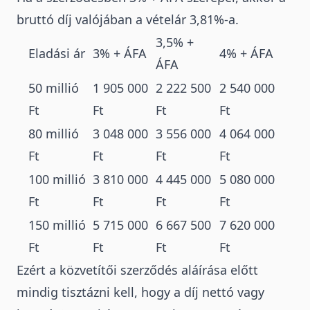
bruttó díj valójában a vételár 3,81%-a.
3,5% +
Eladási ár
3% + ÁFA
4% + ÁFA
ÁFA
50 millió
1 905 000
2 222 500
2 540 000
Ft
Ft
Ft
Ft
80 millió
3 048 000
3 556 000
4 064 000
Ft
Ft
Ft
Ft
100 millió
3 810 000
4 445 000
5 080 000
Ft
Ft
Ft
Ft
150 millió
5 715 000
6 667 500
7 620 000
Ft
Ft
Ft
Ft
Ezért a közvetítői szerződés aláírása előtt
mindig tisztázni kell, hogy a díj nettó vagy