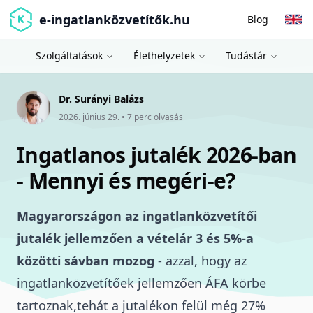
e-ingatlanközvetítők.hu
Blog
Szolgáltatások
Élethelyzetek
Tudástár
Dr. Surányi Balázs
2026. június 29.
•
7
perc olvasás
Ingatlanos jutalék 2026-ban
- Mennyi és megéri-e?
Magyarországon az ingatlanközvetítői
jutalék jellemzően a vételár 3 és 5%-a
közötti sávban mozog
- azzal, hogy az
ingatlanközvetítőek jellemzően ÁFA körbe
tartoznak,tehát a jutalékon felül még 27%