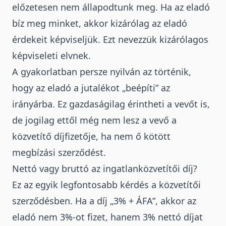
előzetesen nem állapodtunk meg. Ha az eladó
bíz meg minket, akkor kizárólag az eladó
érdekeit képviseljük. Ezt nevezzük kizárólagos
képviseleti elvnek.
A gyakorlatban persze nyilván az történik,
hogy az eladó a jutalékot „beépíti” az
irányárba. Ez gazdaságilag érintheti a vevőt is,
de jogilag ettől még nem lesz a vevő a
közvetítő díjfizetője, ha nem ő kötött
megbízási szerződést.
Nettó vagy bruttó az ingatlanközvetítői díj?
Ez az egyik legfontosabb kérdés a közvetítői
szerződésben. Ha a díj „3% + ÁFA”, akkor az
eladó nem 3%-ot fizet, hanem 3% nettó díjat