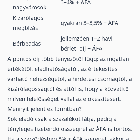
3–4% + ÁFA
nagyvárosok
Kizárólagos
gyakran 3–3,5% + ÁFA
megbízás
jellemzően 1–2 havi
Bérbeadás
bérleti díj + ÁFA
A pontos díj több tényezőtől függ: az ingatlan
értékétől, eladhatóságától, az értékesítés
várható nehézségétől, a hirdetési csomagtól, a
kizárólagosságtól és attól is, hogy a közvetítő
milyen felelősséget vállal az előkészítésért.
Mennyit jelent ez forintban?
Sok eladó csak a százalékot látja, pedig a
tényleges fizetendő összegnél az ÁFA is fontos.
Ha a szerződésben 3% + ÁFA szerepel, akkor a