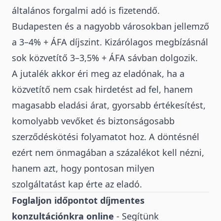
általános forgalmi adó is fizetendő.
Budapesten és a nagyobb városokban jellemző
a 3–4% + ÁFA díjszint. Kizárólagos megbízásnál
sok közvetítő 3–3,5% + ÁFA sávban dolgozik.
A jutalék akkor éri meg az eladónak, ha a
közvetítő nem csak hirdetést ad fel, hanem
magasabb eladási árat, gyorsabb értékesítést,
komolyabb vevőket és biztonságosabb
szerződéskötési folyamatot hoz. A döntésnél
ezért nem önmagában a százalékot kell nézni,
hanem azt, hogy pontosan milyen
szolgáltatást kap érte az eladó.
Foglaljon időpontot díjmentes
konzultációnkra online
- Segítünk