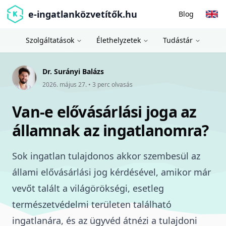
e-ingatlanközvetítők.hu
Blog
Szolgáltatások
Élethelyzetek
Tudástár
Dr. Surányi Balázs
2026. május 27.
•
3
perc olvasás
Van-e elővásárlási joga az
államnak az ingatlanomra?
Sok ingatlan tulajdonos akkor szembesül az
állami elővásárlási jog kérdésével, amikor már
vevőt talált a világörökségi, esetleg
természetvédelmi területen található
ingatlanára, és az
ügyvéd átnézi a tulajdoni