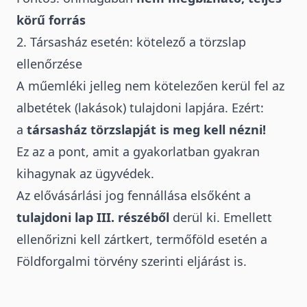
körű forrás
2. Társasház esetén: kötelező a törzslap
ellenőrzése
A műemléki jelleg nem kötelezően kerül fel az
albetétek (lakások) tulajdoni lapjára. Ezért:
a
társasház törzslapját is meg kell nézni!
Ez az a pont, amit a gyakorlatban gyakran
kihagynak az ügyvédek
.
Az elővásárlási jog fennállása elsőként a
tulajdoni lap III. részéből
derül ki.
Emellett
ellenőrizni kell
zártkert
, termőföld esetén a
Földforgalmi törvény szerinti eljárást is.