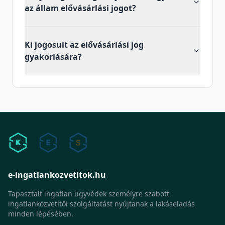
az állam elővásárlási jogot?
Ki jogosult az elővásárlási jog
gyakorlására?
e-ingatlankozvetitok.hu
Tapasztalt ingatlan ügyvédek személyre szabott
ingatlanközvetítői szolgáltatást nyújtanak a lakáseladás
minden lépésében.