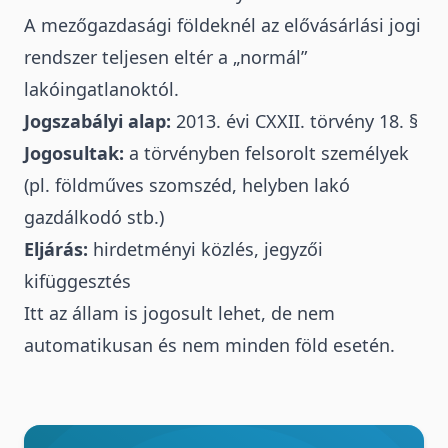
A mezőgazdasági földeknél az elővásárlási jogi
rendszer teljesen eltér a „normál”
lakóingatlanoktól.
Jogszabályi alap:
2013. évi CXXII. törvény
18. §
Jogosultak:
a törvényben felsorolt személyek
(pl. földműves szomszéd, helyben lakó
gazdálkodó stb.)
Eljárás:
hirdetményi közlés, jegyzői
kifüggesztés
Itt az állam is jogosult lehet, de nem
automatikusan és nem minden föld esetén.