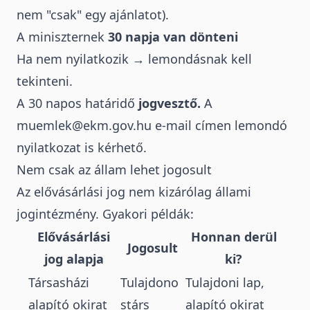
nem "csak" egy ajánlatot).
A miniszternek
30 napja van dönteni
Ha nem nyilatkozik → lemondásnak kell
tekinteni.
A 30 napos határidő
jogvesztő.
A
muemlek@ekm.gov.hu
e-mail címen lemondó
nyilatkozat is kérhető.
Nem csak az állam lehet jogosult
Az elővásárlási jog nem kizárólag állami
jogintézmény. Gyakori példák:
Elővásárlási
Honnan derül
Jogosult
jog alapja
ki?
Társasházi
Tulajdono
Tulajdoni lap,
alapító okirat
stárs
alapító okirat