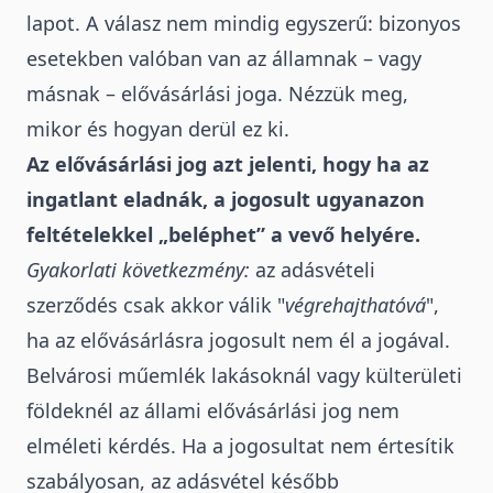
lapot
. A válasz nem mindig egyszerű: bizonyos
esetekben valóban van az államnak – vagy
másnak – elővásárlási joga. Nézzük meg,
mikor és hogyan derül ez ki.
Az elővásárlási jog azt jelenti, hogy ha az
ingatlant eladnák, a jogosult ugyanazon
feltételekkel „beléphet” a vevő helyére.
Gyakorlati következmény:
az adásvételi
szerződés csak akkor válik "
végrehajthatóvá
",
ha az elővásárlásra jogosult nem él a jogával.
Belvárosi műemlék lakásoknál vagy külterületi
földeknél az állami elővásárlási jog nem
elméleti kérdés. Ha a jogosultat nem értesítik
szabályosan, az adásvétel később