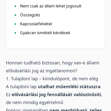
Nem csak az állam lehet jogosult
Összegzés
Kapcsolatfelvétel
Gyakran ismételt kérdések
Honnan tudható biztosan, hogy van-e állami
elővásárlási jog az ingatlanomon?
1. Tulajdoni lap – kiindulópont, de nem elég
A tulajdoni lap
utalhat műemléki státuszra
Ez
elővásárlási jog fennállását valószínűsíti
,
de nem mindig egyértelmű
Fontos: önmagában
nem megbízható, teljes