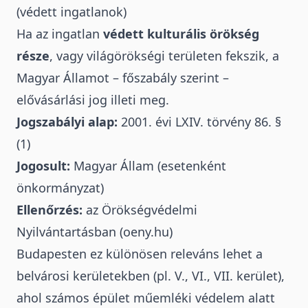
(védett ingatlanok)
Ha az ingatlan
védett kulturális örökség
része
, vagy
világörökségi területen fekszik
, a
Magyar Államot – főszabály szerint –
elővásárlási jog illeti meg.
Jogszabályi alap:
2001. évi LXIV. törvény
86. §
(1)
Jogosult:
Magyar Állam (esetenként
önkormányzat)
Ellenőrzés:
az Örökségvédelmi
Nyilvántartásban (
oeny.hu
)
Budapesten ez különösen releváns lehet a
belvárosi kerületekben (pl. V., VI., VII. kerület),
ahol számos épület műemléki védelem alatt