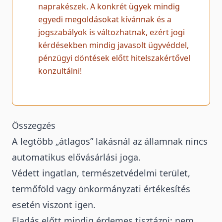
naprakészek. A konkrét ügyek mindig
egyedi megoldásokat kívánnak és a
jogszabályok is változhatnak, ezért jogi
kérdésekben mindig javasolt ügyvéddel,
pénzügyi döntések előtt hitelszakértővel
konzultálni!
Összegzés
A legtöbb „átlagos” lakásnál az államnak nincs
automatikus elővásárlási joga.
Védett ingatlan, természetvédelmi terület,
termőföld vagy önkormányzati értékesítés
esetén viszont igen.
Eladás előtt mindig érdemes tisztázni: nem