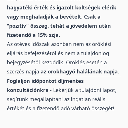
hagyatéki érték és igazolt költségek elérik
vagy meghaladják a bevételt. Csak a
"pozitív" összeg, tehát a jövedelem után
fizetendő a 15% szja.
Az ötéves időszak azonban nem az öröklési
eljárás befejezésétől és nem a tulajdonjog
bejegyzésétől kezdődik. Öröklés esetén a
szerzés napja
az örökhagyó halálának napja
.
Foglaljon időpontot díjmentes
konzultációnkra
- Lekérjük a tulajdoni lapot,
segítünk megállapítani az ingatlan reális
értékét és a fizetendő adó várható összegét!