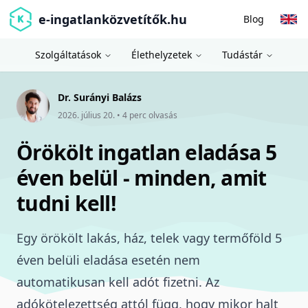
e-ingatlanközvetítők.hu
Blog
Szolgáltatások
Élethelyzetek
Tudástár
Dr. Surányi Balázs
2026. július 20.
•
4
perc olvasás
Örökölt ingatlan eladása 5
éven belül - minden, amit
tudni kell!
Egy örökölt lakás, ház, telek vagy termőföld 5
éven belüli eladása esetén nem
automatikusan kell adót fizetni. Az
adókötelezettség attól függ, hogy mikor halt