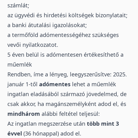
számlát;
az ügyvédi és hirdetési költségek bizonylatait;
a banki átutalási igazolásokat;
a termőföld adómentességéhez szükséges
vevői nyilatkozatot.
5 éven belül is adómentesen értékesíthető a
műemlék
Rendben, íme a lényeg, leegyszerűsítve: 2025.
január 1-től
adómentes
lehet a műemlék
ingatlan eladásából származó jövedelmed, de
csak akkor, ha magánszemélyként adod el, és
mindhárom
alábbi feltétel teljesül:
Az ingatlan megszerzése után
több mint 3
évvel
(36 hónappal) adod el.