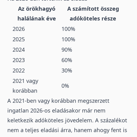
Az örökhagyó
A számított összeg
halálának éve
adóköteles része
2026
100%
2025
100%
2024
90%
2023
60%
2022
30%
2021 vagy
0%
korábban
A 2021-ben vagy korábban megszerzett
ingatlan 2026-os eladásakor már nem
keletkezik adóköteles jövedelem. A százalékot
nem a teljes eladási árra, hanem ahogy fent is