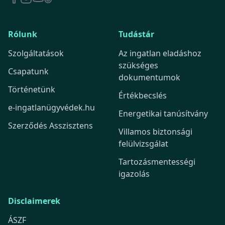
Rólunk
Tudástár
Szolgáltatások
Az ingatlan eladáshoz
szükséges
Csapatunk
dokumentumok
Történetünk
Értékbecslés
e-ingatlanügyvédek.hu
Energetikai tanúsítvány
Szerződés Asszisztens
Villamos biztonsági
felülvizsgálat
Tartozásmentességi
igazolás
Disclaimerek
ÁSZF