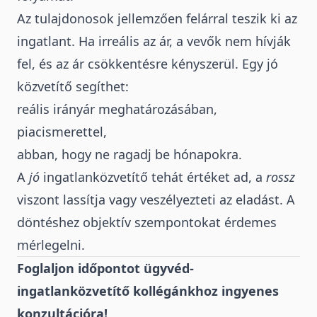
Az tulajdonosok jellemzően felárral teszik ki az
ingatlant. Ha irreális az ár, a vevők nem hívják
fel, és az ár csökkentésre kényszerül. Egy jó
közvetítő segíthet:
reális irányár meghatározásában,
piacismerettel,
abban, hogy ne ragadj be hónapokra.
A
jó
ingatlanközvetítő
tehát értéket ad, a
rossz
viszont lassítja vagy veszélyezteti az eladást. A
döntéshez objektív szempontokat érdemes
mérlegelni.
Foglaljon időpontot ügyvéd-
ingatlanközvetítő kollégánkhoz ingyenes
konzultációra!