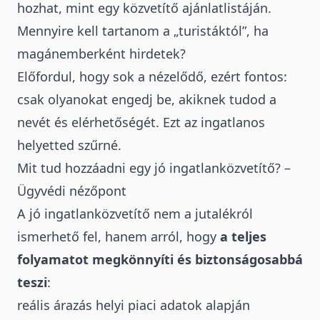
hozhat, mint egy közvetítő ajánlatlistáján.
Mennyire kell tartanom a „turistáktól”, ha
magánemberként hirdetek?
Előfordul, hogy sok a nézelődő, ezért fontos:
csak olyanokat engedj be, akiknek tudod a
nevét és elérhetőségét. Ezt az ingatlanos
helyetted szűrné.
Mit tud hozzáadni egy jó ingatlanközvetítő? –
Ügyvédi nézőpont
A
jó ingatlanközvetítő nem a jutalékról
ismerhető fel
, hanem arról, hogy
a teljes
folyamatot megkönnyíti és biztonságosabbá
teszi
:
reális árazás helyi piaci adatok alapján