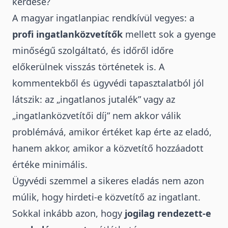
kérdése?
A magyar ingatlanpiac rendkívül vegyes: a
profi ingatlanközvetítők
mellett sok a gyenge
minőségű szolgáltató, és időről időre
előkerülnek visszás történetek is. A
kommentekből és ügyvédi tapasztalatból jól
látszik: az „
ingatlanos jutalék
” vagy az
„
ingatlanközvetítői díj
” nem akkor válik
problémává, amikor értéket kap érte az eladó,
hanem akkor, amikor a közvetítő hozzáadott
értéke minimális.
Ügyvédi szemmel
a sikeres eladás nem azon
múlik, hogy hirdeti-e közvetítő az ingatlant.
Sokkal inkább azon, hogy
jogilag rendezett-e