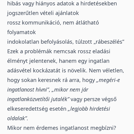
hibás vagy hiányos adatok a hirdetésekben
jogszerűtlen
vételi ajánlatok
rossz kommunikáció, nem átlátható
folyamatok
indokolatlan befolyásolás, túlzott „rábeszélés”
Ezek a problémák nemcsak rossz eladási
élményt jelentenek, hanem egy ingatlan
adásvétel kockázatát is növelik. Nem véletlen,
hogy sokan keresnek rá arra, hogy
„megéri-e
ingatlanost hívni”
,
„
mikor nem jár
ingatlanközvetítői jutalék
”
vagy persze végső
elkeseredettség esetén
„legjobb hirdetési
oldalak”
.
Mikor nem érdemes ingatlanost megbízni?