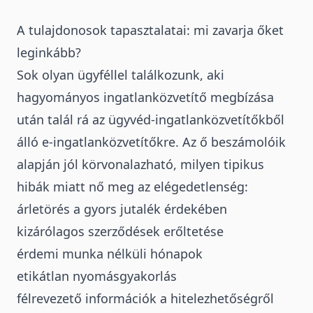
A tulajdonosok tapasztalatai: mi zavarja őket
leginkább?
Sok olyan ügyféllel találkozunk, aki
hagyományos ingatlanközvetítő megbízása
után talál rá az ügyvéd-ingatlanközvetítőkből
álló e-ingatlanközvetítőkre. Az ő beszámolóik
alapján jól körvonalazható, milyen tipikus
hibák miatt nő meg az elégedetlenség:
árletörés a gyors jutalék érdekében
kizárólagos szerződések erőltetése
érdemi munka nélküli hónapok
etikátlan nyomásgyakorlás
félrevezető információk a hitelezhetőségről