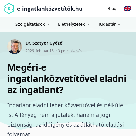
e-ingatlanközvetítők.hu
Blog
Szolgáltatások
Élethelyzetek
Tudástár
Dr. Szatyor Győző
2026. február 18.
•
3
perc olvasás
Megéri-e
ingatlanközvetítővel eladni
az ingatlant?
Ingatlant eladni lehet közvetítővel és nélküle
is. A lényeg nem a jutalék, hanem a jogi
biztonság, az
időigény
és az átlátható eladási
folyamat.