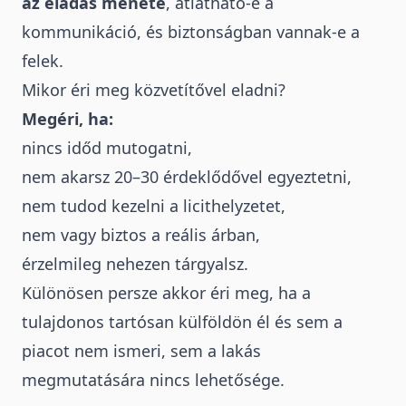
az eladás menete
, átlátható-e a
kommunikáció, és biztonságban vannak-e a
felek.
Mikor éri meg közvetítővel eladni?
Megéri, ha:
nincs időd mutogatni,
nem akarsz 20–30 érdeklődővel egyeztetni,
nem tudod kezelni a licithelyzetet,
nem vagy biztos a reális árban,
érzelmileg nehezen tárgyalsz.
Különösen persze akkor éri meg, ha a
tulajdonos tartósan külföldön él és sem a
piacot nem ismeri, sem a lakás
megmutatására nincs lehetősége.