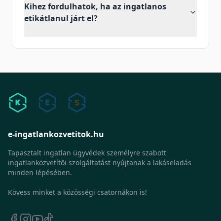
Kihez fordulhatok, ha az ingatlanos
etikátlanul járt el?
e-ingatlankozvetitok.hu
Tapasztalt ingatlan ügyvédek személyre szabott
ingatlanközvetítői szolgáltatást nyújtanak a lakáseladás
minden lépésében.
Kövess minket a közösségi csatornákon is!