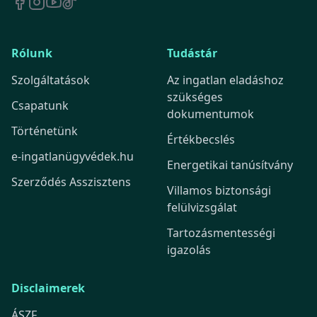
Rólunk
Tudástár
Szolgáltatások
Az ingatlan eladáshoz
szükséges
Csapatunk
dokumentumok
Történetünk
Értékbecslés
e-ingatlanügyvédek.hu
Energetikai tanúsítvány
Szerződés Asszisztens
Villamos biztonsági
felülvizsgálat
Tartozásmentességi
igazolás
Disclaimerek
ÁSZF