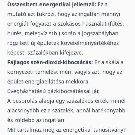
Összesített energetikai jellemző:
Ez a
mutató azt tükrözi, hogy az ingatlan mennyi
energiát fogyaszt a szokásos használat (fűtés,
hűtés, melegvíz stb.) során a jogszabályban
rögzített új épületek követelményértékéhez
képest, százalékban kifejezve.
Fajlagos szén-dioxid-kibocsátás:
Ez a skála a
környezeti terhelést méri, vagyis azt, hogy az
épület energiaellátása mekkora
üvegházhatású gázkibocsátással jár.
A besorolás alapja egy százalékos érték: minél
alacsonyabb ez a százalék, annál hatékonyabb
és zöldebb az ingatlan
Mit tartalmaz még az energetikai tanúsítvány?