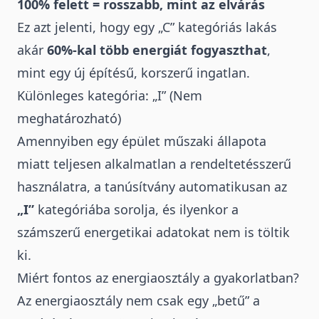
100% felett = rosszabb, mint az elvárás
Ez azt jelenti, hogy egy „C” kategóriás lakás
akár
60%-kal több energiát fogyaszthat
,
mint egy új építésű, korszerű ingatlan.
Különleges kategória: „I” (Nem
meghatározható)
Amennyiben egy épület műszaki állapota
miatt teljesen alkalmatlan a rendeltetésszerű
használatra, a tanúsítvány automatikusan az
„I”
kategóriába sorolja, és ilyenkor a
számszerű energetikai adatokat nem is töltik
ki.
Miért fontos az energiaosztály a gyakorlatban?
Az energiaosztály nem csak egy „betű” a