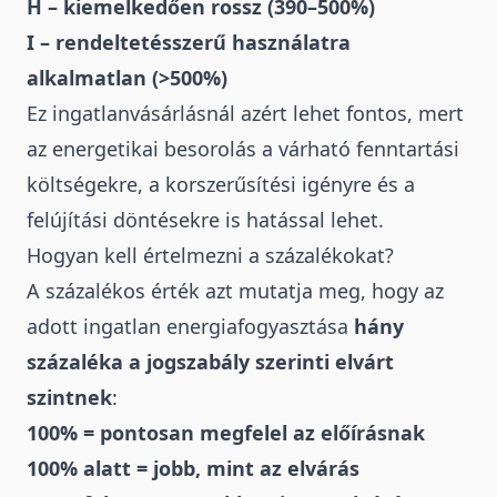
H – kiemelkedően rossz (390–500%)
I – rendeltetésszerű használatra
alkalmatlan (>500%)
Ez ingatlanvásárlásnál azért lehet fontos, mert
az energetikai besorolás a várható fenntartási
költségekre, a korszerűsítési igényre és a
felújítási döntésekre is hatással lehet.
Hogyan kell értelmezni a százalékokat?
A százalékos érték azt mutatja meg, hogy az
adott ingatlan energiafogyasztása
hány
százaléka a jogszabály szerinti elvárt
szintnek
:
100% = pontosan megfelel az előírásnak
100% alatt = jobb, mint az elvárás