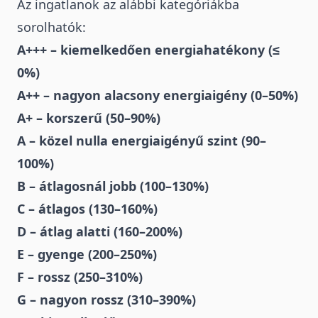
Az ingatlanok az alábbi kategóriákba
sorolhatók:
A+++ – kiemelkedően energiahatékony (≤
0%)
A++ – nagyon alacsony energiaigény (0–50%)
A+ – korszerű (50–90%)
A – közel nulla energiaigényű szint (90–
100%)
B – átlagosnál jobb (100–130%)
C – átlagos (130–160%)
D – átlag alatti (160–200%)
E – gyenge (200–250%)
F – rossz (250–310%)
G – nagyon rossz (310–390%)