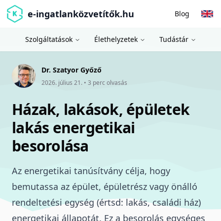
e-ingatlanközvetítők.hu
Blog
Szolgáltatások
Élethelyzetek
Tudástár
Dr. Szatyor Győző
2026. július 21.
•
3
perc olvasás
Házak, lakások, épületek
lakás energetikai
besorolása
Az
energetikai tanúsítvány
célja, hogy
bemutassa az épület, épületrész vagy önálló
rendeltetési egység (értsd: lakás, családi ház)
energetikai állapotát. Ez a besorolás egységes