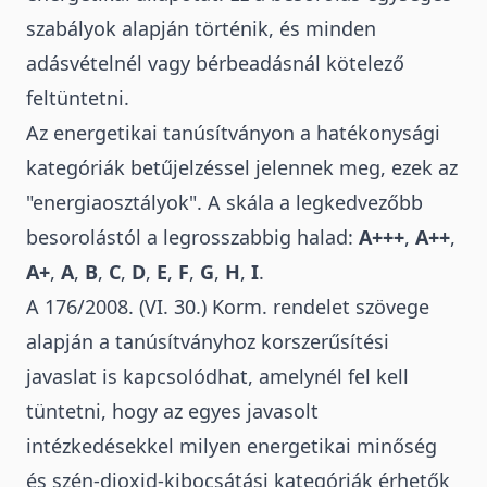
szabályok alapján történik, és minden
adásvételnél
vagy bérbeadásnál kötelező
feltüntetni.
Az energetikai tanúsítványon a hatékonysági
kategóriák betűjelzéssel jelennek meg, ezek az
"energiaosztályok". A skála a legkedvezőbb
besorolástól a legrosszabbig halad:
A+++
,
A++
,
A+
,
A
,
B
,
C
,
D
,
E
,
F
,
G
,
H
,
I
.
A
176/2008. (VI. 30.) Korm. rendelet
szövege
alapján a
tanúsítványhoz korszerűsítési
javaslat is kapcsolódhat
, amelynél fel kell
tüntetni, hogy az egyes javasolt
intézkedésekkel milyen energetikai minőség
és szén-dioxid-kibocsátási kategóriák érhetők