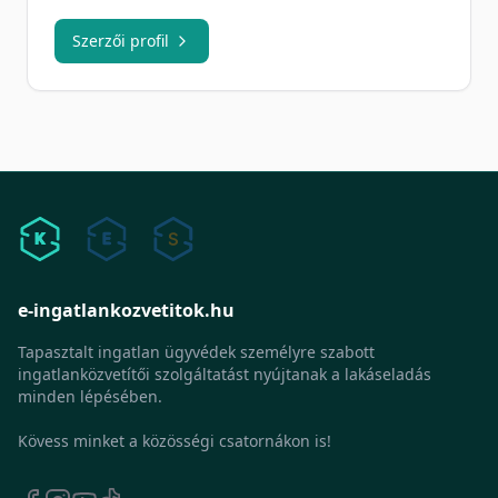
Szerzői profil
e-ingatlankozvetitok.hu
Tapasztalt ingatlan ügyvédek személyre szabott
ingatlanközvetítői szolgáltatást nyújtanak a lakáseladás
minden lépésében.
Kövess minket a közösségi csatornákon is!