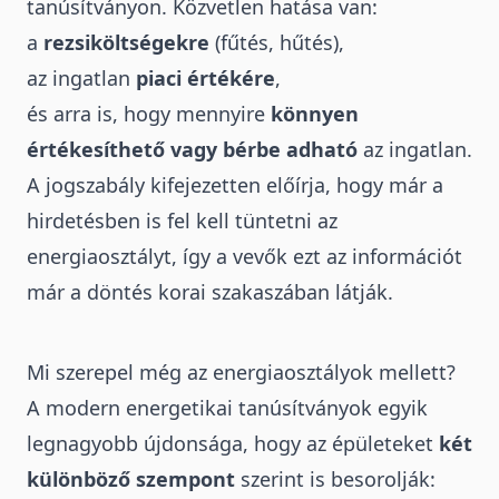
tanúsítványon. Közvetlen hatása van:
a
rezsiköltségekre
(fűtés, hűtés),
az ingatlan
piaci értékére
,
és arra is, hogy mennyire
könnyen
értékesíthető vagy bérbe adható
az ingatlan.
A jogszabály kifejezetten előírja, hogy már a
hirdetésben is fel kell tüntetni az
energiaosztályt, így a vevők ezt az információt
már a döntés korai szakaszában látják.
Mi szerepel még az energiaosztályok mellett?
A modern energetikai tanúsítványok egyik
legnagyobb újdonsága, hogy az épületeket
két
különböző szempont
szerint is besorolják: