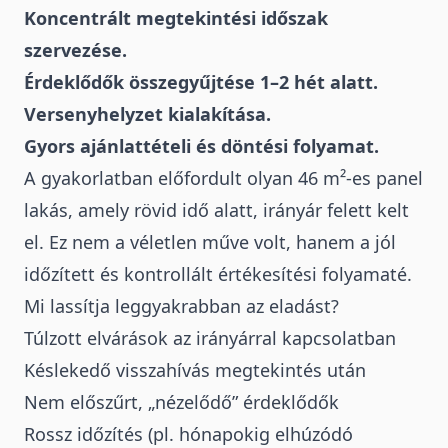
Koncentrált megtekintési időszak
szervezése.
Érdeklődők összegyűjtése 1–2 hét alatt.
Versenyhelyzet kialakítása.
Gyors ajánlattételi és döntési folyamat.
A gyakorlatban előfordult olyan 46 m²-es panel
lakás, amely rövid idő alatt,
irányár felett kelt
el
. Ez nem a véletlen műve volt, hanem a jól
időzített és kontrollált értékesítési folyamaté.
Mi lassítja leggyakrabban az eladást?
Túlzott elvárások az irányárral kapcsolatban
Késlekedő visszahívás megtekintés után
Nem előszűrt, „nézelődő” érdeklődők
Rossz időzítés (pl. hónapokig elhúzódó