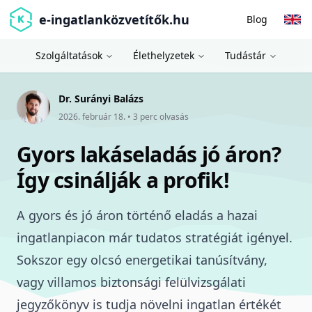
e-ingatlanközvetítők.hu
Blog
Szolgáltatások
Élethelyzetek
Tudástár
Dr. Surányi Balázs
2026. február 18.
•
3
perc olvasás
Gyors lakáseladás jó áron?
Így csinálják a profik!
A gyors és jó áron történő eladás
a hazai
ingatlanpiacon már tudatos stratégiát igényel.
Sokszor egy olcsó
energetikai tanúsítvány
,
vagy
villamos biztonsági felülvizsgálati
jegyzőkönyv
is tudja növelni ingatlan értékét