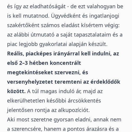
és így az eladhatóságát - de ezt valahogyan be
is kell mutatnod. Ügyvédként és ingatlanjogi
szakértőként számos eladást kísértem végig:
az alábbi útmutató a saját tapasztalataim és a
piac legjobb gyakorlatai alapján készült.
Reális, piacképes irányárral kell indulni
, az
első 2–3 hétben koncentrált
megtekintéseket szervezni, és
versenyhelyzetet teremteni az érdeklődők
között.
A túl magas induló ár, majd az
elkerülhetetlen későbbi árcsökkentés
jelentősen rontja az
alkupozíciót
.
Aki most szeretne gyorsan eladni, annak nem
a szerencsére, hanem a pontos árazásra és a