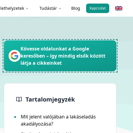
lethelyzetek
Tudástár
Blog
Kapcsolat
Kövesse oldalunkat a Google
keresőben – így mindig elsők között
látja a cikkeinket
Tartalomjegyzék
Mit jelent valójában a lakáseladás
akadályozása?