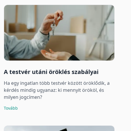
A testvér utáni öröklés szabályai
Ha egy ingatlan több testvér között öröklődik, a
kérdés mindig ugyanaz: ki mennyit örököl, és
milyen jogcímen?
Tovább