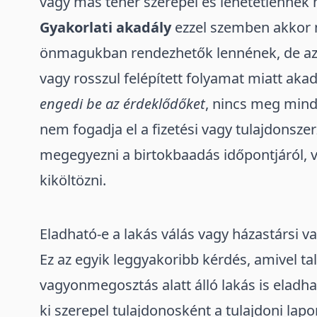
vagy más teher szerepel és lehetetlennek 
Gyakorlati akadály
ezzel szemben akkor me
önmagukban rendezhetők lennének, de az ü
vagy rosszul felépített folyamat miatt akad
engedi be az érdeklődőket
, nincs meg min
nem fogadja el a fizetési vagy tulajdonsze
megegyezni a birtokbaadás időpontjáról, 
kiköltözni.
Eladható-e a lakás válás vagy házastársi 
Ez az egyik leggyakoribb kérdés, amivel ta
vagyonmegosztás alatt álló lakás is eladh
ki szerepel tulajdonosként a
tulajdoni lapo