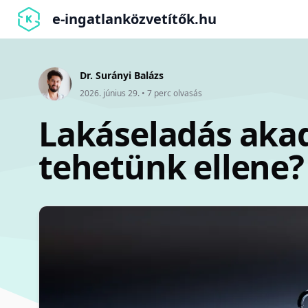
e-ingatlanközvetítők.hu
Dr. Surányi Balázs
2026. június 29.
•
7
perc olvasás
Lakáseladás akad
tehetünk ellene?