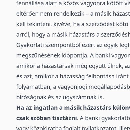
fennállása alatt a közös vagyonra kötött v
eltérően nem rendelkezik – a másik házast
kell tekinteni, kivéve, ha a szerződést köt
arról, hogy a másik házastárs a szerződés
Gyakorlati szempontból ezért az egyik le
megszűnésének időpontja. A banki vagyonjo
amikor a házastársak még együtt élnek, a
és azt, amikor a házasság felbontása iránt
folyamatban, a vagyonjogi megállapodásban
bíróságnak és az ügyszámnak is.
Ha az ingatlan a másik házastárs
külön
csak szóban tisztázni
. A banki gyakorlatb
vagy közokiratba foglalt nyilatkozatot, ille