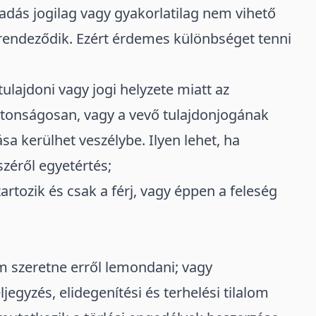
ladás jogilag vagy gyakorlatilag nem vihető
rendeződik. Ezért érdemes különbséget tenni
ulajdoni vagy jogi helyzete miatt az
tonságosan, vagy a vevő tulajdonjogának
ása
kerülhet veszélybe. Ilyen lehet, ha
zéről egyetértés;
artozik és csak a férj, vagy éppen a feleség
m szeretne erről lemondani; vagy
ljegyzés, elidegenítési és terhelési tilalom