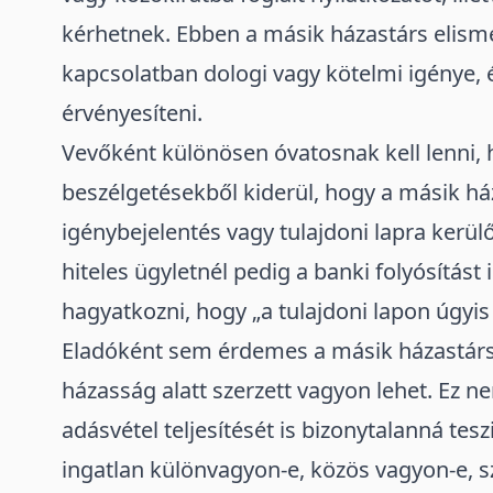
kérhetnek. Ebben a másik házastárs elisme
kapcsolatban dologi vagy kötelmi igénye, 
érvényesíteni.
Vevőként különösen óvatosnak kell lenni, h
beszélgetésekből kiderül, hogy a másik háza
igénybejelentés vagy tulajdoni lapra kerül
hiteles ügyletnél pedig a banki folyósítást 
hagyatkozni, hogy „a tulajdoni lapon úgyis
Eladóként sem érdemes a másik házastárs t
házasság alatt szerzett vagyon lehet. Ez n
adásvétel teljesítését is bizonytalanná tes
ingatlan különvagyon-e, közös vagyon-e, 