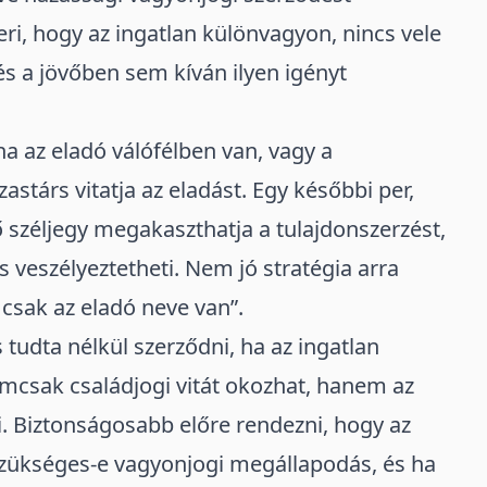
ri, hogy az ingatlan különvagyon, nincs vele
és a jövőben sem kíván ilyen igényt
a az eladó válófélben van, vagy a
stárs vitatja az eladást. Egy későbbi per,
ő széljegy megakaszthatja a tulajdonszerzést,
is veszélyeztetheti. Nem jó stratégia arra
 csak az eladó neve van”.
udta nélkül szerződni, ha az ingatlan
emcsak családjogi vitát okozhat, hanem az
zi. Biztonságosabb előre rendezni, hogy az
szükséges-e vagyonjogi megállapodás, és ha