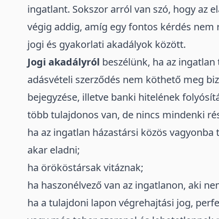
ingatlant. Sokszor arról van szó, hogy az e
végig addig, amíg egy fontos kérdés nem 
jogi és gyakorlati akadályok között.
Jogi akadályról
beszélünk, ha az ingatlan t
adásvételi szerződés nem köthető meg biz
bejegyzése, illetve
banki hitelének folyósít
több tulajdonos van, de nincs mindenki rés
ha az ingatlan házastársi közös vagyonba t
akar eladni;
ha örököstársak vitáznak;
ha haszonélvező van az ingatlanon, aki ne
ha a tulajdoni lapon végrehajtási jog, perfe