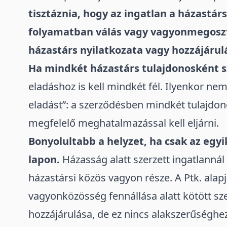
tisztáznia, hogy az ingatlan a
házastár
folyamatban válás vagy vagyonmegosztá
házastárs nyilatkozata vagy hozzájárul
Ha mindkét házastárs tulajdonosként sz
eladáshoz is kell mindkét fél. Ilyenkor nem 
eladást”: a szerződésben mindkét tulajdon
megfelelő
meghatalmazással
kell eljárni.
Bonyolultabb a helyzet, ha csak az egyi
lapon.
Házasság alatt szerzett ingatlannál
házastársi közös vagyon része. A
Ptk
. alap
vagyonközösség fennállása alatt kötött sz
hozzájárulása, de ez nincs alakszerűségh