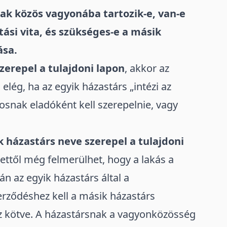
sak közös vagyonába
tartozik-e, van-e
si vita, és szükséges-e a másik
ása.
erepel a tulajdoni lapon
, akkor az
elég, ha az egyik házastárs „intézi az
osnak eladóként kell szerepelnie, vagy
k házastárs neve szerepel a tulajdoni
 ettől még felmerülhet, hogy a lakás a
ján az egyik házastárs által a
erződéshez kell a másik házastárs
ez kötve. A házastársnak a vagyonközösség