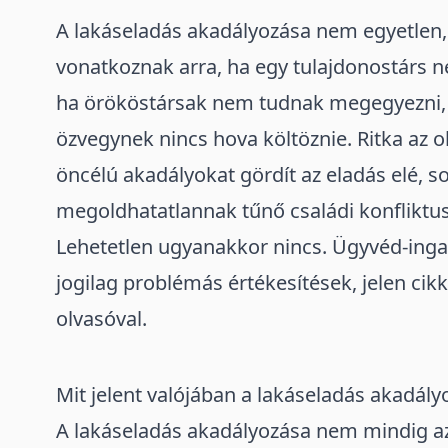
A lakáseladás akadályozása nem egyetlen, 
vonatkoznak arra, ha
egy tulajdonostárs n
ha örököstársak nem tudnak megegyezni, 
özvegynek nincs hova költöznie.
Ritka az o
öncélú akadályokat gördít az eladás elé
, s
megoldhatatlannak tűnő családi konfliktu
Lehetetlen ugyanakkor nincs. Ügyvéd-inga
jogilag problémás értékesítések, jelen ci
olvasóval.
Mit jelent valójában a lakáseladás akadály
A lakáseladás akadályozása nem mindig azt 