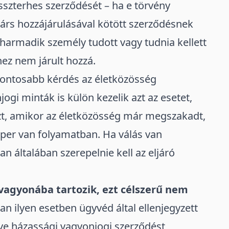
isszterhes szerződését – ha e törvény
árs hozzájárulásával kötött szerződésnek
ő harmadik személy tudott vagy tudnia kellett
hez nem járult hozzá.
gfontosabb kérdés az életközösség
gi minták is külön kezelik azt az esetet,
zt, amikor az életközösség már megszakadt,
 per van folyamatban. Ha válás van
 általában szerepelnie kell az eljáró
vagyonába
tartozik, ezt célszerű nem
an ilyen esetben ügyvéd által ellenjegyzett
tve
házassági vagyonjogi szerződést