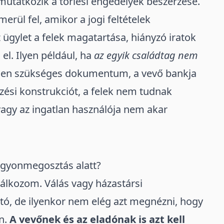
mutatkozik a törlési engedélyek beszerzése.
rül fel, amikor a jogi feltételek
gylet a felek magatartása, hiányzó iratok
 el. Ilyen például, ha
az egyik családtag nem
den szükséges dokumentum, a vevő bankja
rzési konstrukciót, a felek nem tudnak
vagy az ingatlan használója nem akar
vagyonmegosztás alatt?
lálkozom. Válás vagy házastársi
ató, de ilyenkor nem elég azt megnézni, hogy
n
.
A vevőnek és az eladónak is azt kell