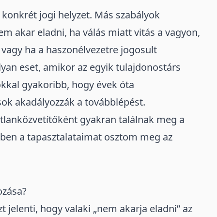
konkrét jogi helyzet. Más szabályok
em akar eladni
, ha válás miatt vitás a vagyon,
vagy ha a haszonélvezetre jogosult
lyan eset, amikor az egyik tulajdonostárs
okkal gyakoribb, hogy évek óta
sok akadályozzák a továbblépést.
tlanközvetítőként gyakran találnak meg a
kkben a tapasztalataimat osztom meg az
ozása?
jelenti, hogy valaki „nem akarja eladni” az