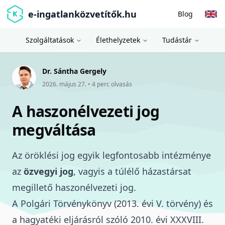
e-ingatlanközvetítők.hu
Blog
Szolgáltatások
Élethelyzetek
Tudástár
Dr. Sántha Gergely
2026. május 27.
•
4
perc olvasás
A haszonélvezeti jog
megváltása
Az öröklési jog egyik legfontosabb intézménye
az
özvegyi jog
, vagyis a túlélő házastársat
megillető
haszonélvezeti jog
.
A
Polgári Törvénykönyv (2013. évi V. törvény)
és
a
hagyatéki eljárásról szóló 2010. évi XXXVIII.