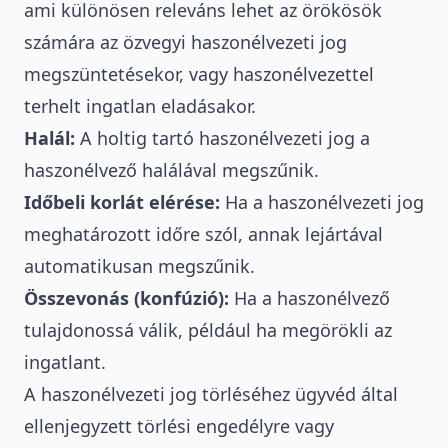
ami különösen releváns lehet az örökösök
számára az özvegyi haszonélvezeti jog
megszüntetésekor, vagy haszonélvezettel
terhelt ingatlan eladásakor.
Halál:
A holtig tartó haszonélvezeti jog a
haszonélvező halálával megszűnik.
Időbeli korlát elérése:
Ha a haszonélvezeti jog
meghatározott időre szól, annak lejártával
automatikusan megszűnik.
Összevonás (konfúzió):
Ha a haszonélvező
tulajdonossá válik, például ha megörökli az
ingatlant.
A haszonélvezeti jog törléséhez ügyvéd által
ellenjegyzett törlési engedélyre vagy