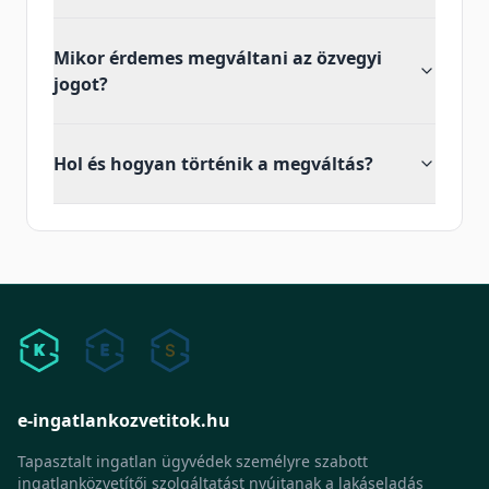
Mikor érdemes megváltani az özvegyi
jogot?
Hol és hogyan történik a megváltás?
e-ingatlankozvetitok.hu
Tapasztalt ingatlan ügyvédek személyre szabott
ingatlanközvetítői szolgáltatást nyújtanak a lakáseladás