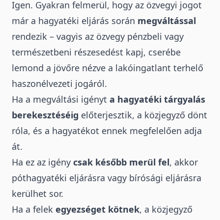
Igen. Gyakran felmerül, hogy az özvegyi jogot
már a hagyatéki eljárás során
megváltással
rendezik – vagyis az özvegy pénzbeli vagy
természetbeni részesedést kapj, cserébe
lemond a jövőre nézve a lakóingatlant terhelő
haszonélvezeti jogáról.
Ha a megváltási igényt
a hagyatéki tárgyalás
berekesztéséig
előterjesztik, a közjegyző dönt
róla, és a hagyatékot ennek megfelelően adja
át.
Ha ez az igény
csak később merül fel
, akkor
póthagyatéki eljárásra vagy bírósági eljárásra
kerülhet sor.
Ha a felek
egyezséget kötnek
, a közjegyző